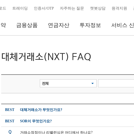
운로드
트레이딩
인증서/OTP
자주하는 질문
챗봇상담
원격지원
청약
금융상품
연금자산
투자정보
서비스 신
요
) 가능 종목
및 기타
매인력확인
요
로그인필요
전체
거래
신청
BEST
대체거래소가 무엇인가요?
BEST
SOR이 무엇인가요?
거래소정정이나 리밸런싱은 어디에서 하나요?