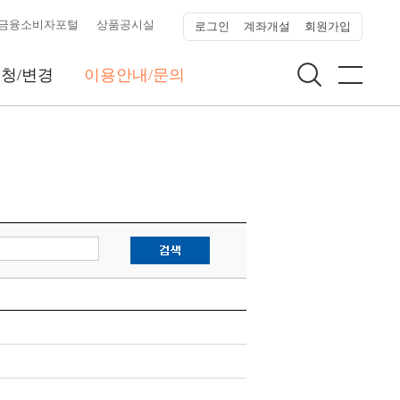
금융소비자포털
상품공시실
로그인
계좌개설
회원가입
청/변경
이용안내/문의