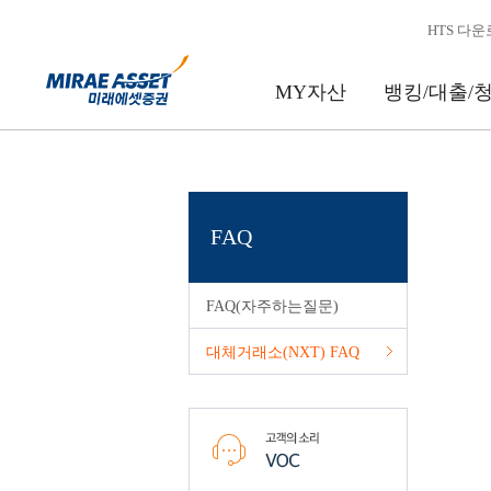
본문 내용 바로가기
HTS 다
MY자산
뱅킹/대출/
뱅킹/대출/
금융상품
연금자산
투자정보
서비스 신청/
이용안내/
이체
추천상품
MY개인연금
리서치 리포트
계좌개설/ID
공지/이벤트
로그인필요
로그인필
청약
변경
문의
대여
IMA
개인연금매매
종목서베이
매매신청/해지
투자상담
FAQ
대출
개인투자용국채
개인연금관리
국내주식 금액주문(소수점
고객정보관리
고객지원/ARS
청약
펀드
MY퇴직연금
코넥스 기업현황 보고서 
서비스신청/관리
영업점/업무시간/방문판
로그인필
FAQ(자주하는질문)
지로/공과금 납부
CMA
퇴직연금/IRP매매
해외주식/선물옵션안내
실전투자대회
금융소비자포털
대체거래소(NXT) FAQ
체크카드
ELS/DLS/ETN/ELW
퇴직연금/IRP관리
해외증시
국내/해외파생상품 모의
PC보안프로그램
미래에셋 현대카드
발행어음
퇴직연금서비스
해외증시리포트
모의투자 로그인 및 참가
이용안내 가이드
채권/RP
퇴직연금안내
블로그
서비스등급
ISA종합
사업자공시
구.미래에셋증권
VIP 서비스